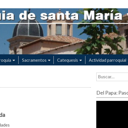
ta María y san Martín
roquia
Sacramentos
Catequesis
Actividad parroquial
Del Papa: Pas
lda
dades